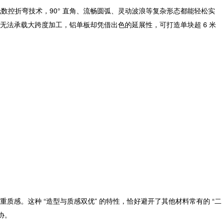
 依托数控折弯技术，90° 直角、流畅圆弧、灵动波浪等复杂形态都能轻松实
无法承载大跨度加工，
铝单板
却凭借出色的延展性，可打造单块超 6 米
感。这种 “造型与质感双优” 的特性，恰好避开了其他材料常有的 “二
协。