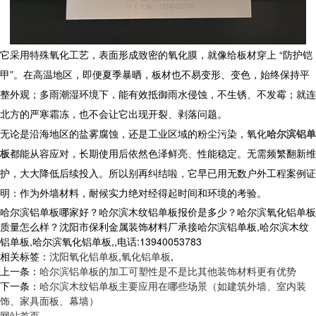
它采用特殊氧化工艺，表面形成致密的氧化膜，就像给板材穿上 “防护铠
甲”。在高温地区，即便夏季暴晒，板材也不易变形、变色，始终保持平
整外观；多雨潮湿环境下，能有效抵御雨水侵蚀，不生锈、不发霉；就连
北方的严寒霜冻，也不会让它出现开裂、剥落问题。​
无论是沿海地区的盐雾腐蚀，还是工业区域的粉尘污染，
氧化
哈尔滨铝单
板
都能从容应对，长期使用后依然色泽鲜亮、性能稳定。无需频繁翻新维
护，大大降低后续投入。所以别再纠结啦，它早已用无数户外工程案例证
明：作为外墙材料，耐候实力绝对经得起时间和环境的考验。
哈尔滨铝单板哪家好？哈尔滨木纹铝单板报价是多少？哈尔滨氧化铝单板
质量怎么样？沈阳市保利金属装饰材料厂承接哈尔滨铝单板,哈尔滨木纹
铝单板,哈尔滨氧化铝单板,,电话:13940053783
相关标签：
沈阳氧化铝单板
,
氧化铝单板
,
上一条：
哈尔滨铝单板的加工可塑性是不是比其他装饰材料更有优势
下一条：
哈尔滨木纹铝单板主要应用在哪些场景（如建筑外墙、室内装
饰、家具面板、幕墙）
网站首页