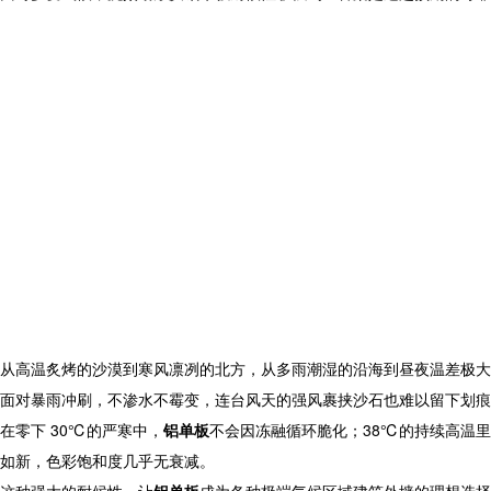
从高温炙烤的沙漠到寒风凛冽的北方，从多雨潮湿的沿海到昼夜温差极大
面对暴雨冲刷，不渗水不霉变，连台风天的强风裹挟沙石也难以留下划痕
在零下 30℃的严寒中，
铝单板
不会因冻融循环脆化；38℃的持续高温
如新，色彩饱和度几乎无衰减。​