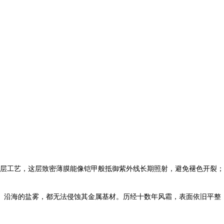
层工艺，这层致密薄膜能像铠甲般抵御紫外线长期照射，避免褪色开裂；
雨、沿海的盐雾，都无法侵蚀其金属基材。历经十数年风霜，表面依旧平整