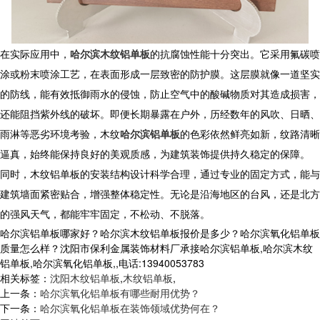
在实际应用中，
哈尔滨木纹铝单板
的抗腐蚀性能十分突出。它采用氟碳喷
涂或粉末喷涂工艺，在表面形成一层致密的防护膜。这层膜就像一道坚实
的防线，能有效抵御雨水的侵蚀，防止空气中的酸碱物质对其造成损害，
还能阻挡紫外线的破坏。即便长期暴露在户外，历经数年的风吹、日晒、
雨淋等恶劣环境考验，
木纹
哈尔滨铝单板
的色彩依然鲜亮如新，纹路清晰
逼真，始终能保持良好的美观质感，为建筑装饰提供持久稳定的保障。
同时，
木纹铝单板
的安装结构设计科学合理，通过专业的固定方式，能与
建筑墙面紧密贴合，增强整体稳定性。无论是沿海地区的台风，还是北方
的强风天气，都能牢牢固定，不松动、不脱落。
哈尔滨铝单板哪家好？哈尔滨木纹铝单板报价是多少？哈尔滨氧化铝单板
质量怎么样？沈阳市保利金属装饰材料厂承接哈尔滨铝单板,哈尔滨木纹
铝单板,哈尔滨氧化铝单板,,电话:13940053783
相关标签：
沈阳木纹铝单板
,
木纹铝单板
,
上一条：
哈尔滨氧化铝单板有哪些耐用优势？
下一条：
哈尔滨氧化铝单板在装饰领域优势何在？