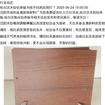
行业动态
哈尔滨木纹铝单板为啥不怕风吹雨打？
2025-06-24 15:00:00
沈阳市保利金属装饰材料厂为您免费提供
哈尔滨铝单板
,哈尔滨木纹铝单
板,哈尔滨氧化铝单板等相关信息发布和资讯展示，敬请关注！
沈阳
木纹
哈尔滨铝单板
以高强度铝合金为基材，天生具备金属材料的坚韧
属性，相比易受潮变形的实木，铝合金不仅重量轻，而且硬度高，能承受
极端天气带来的物理冲击。哪怕狂风裹挟砂石拍打，也难以在其表面留下
划痕；暴雨持续冲刷，更不会出现膨胀、开裂的问题。