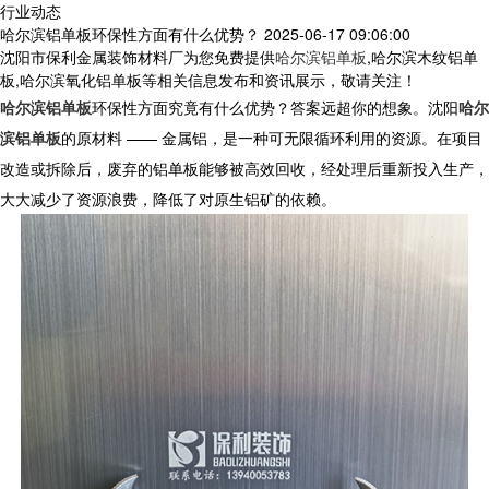
行业动态
哈尔滨铝单板环保性方面有什么优势？
2025-06-17 09:06:00
沈阳市保利金属装饰材料厂为您免费提供
哈尔滨铝单板
,哈尔滨木纹铝单
板,哈尔滨氧化铝单板等相关信息发布和资讯展示，敬请关注！
哈尔滨铝单板
环保性方面究竟有什么优势？答案远超你的想象。
沈阳
哈尔
滨铝单板
的原材料 —— 金属铝，是一种可无限循环利用的资源。在项目
改造或拆除后，废弃的
铝单板
能够被高效回收，经处理后重新投入生产，
大大减少了资源浪费，降低了对原生铝矿的依赖。