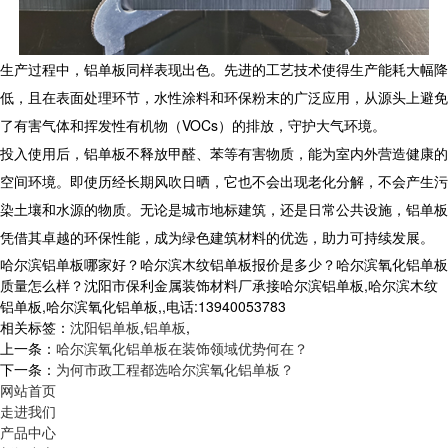
生产过程中，
铝单板
同样表现出色。先进的工艺技术使得生产能耗大幅降
低，且在表面处理环节，水性涂料和环保粉末的广泛应用，从源头上避免
了有害气体和挥发性有机物（VOCs）的排放，守护大气环境。​
投入使用后，
铝单板
不释放甲醛、苯等有害物质，能为室内外营造健康的
空间环境。即使历经长期风吹日晒，它也不会出现老化分解，不会产生污
染土壤和水源的物质。无论是城市地标建筑，还是日常公共设施，
铝单板
凭借其卓越的环保性能，成为绿色建筑材料的优选，助力可持续发展。
哈尔滨铝单板哪家好？哈尔滨木纹铝单板报价是多少？哈尔滨氧化铝单板
质量怎么样？沈阳市保利金属装饰材料厂承接哈尔滨铝单板,哈尔滨木纹
铝单板,哈尔滨氧化铝单板,,电话:13940053783
相关标签：
沈阳铝单板
,
铝单板
,
上一条：
哈尔滨氧化铝单板在装饰领域优势何在？
下一条：
为何市政工程都选哈尔滨氧化铝单板？
网站首页
走进我们
产品中心