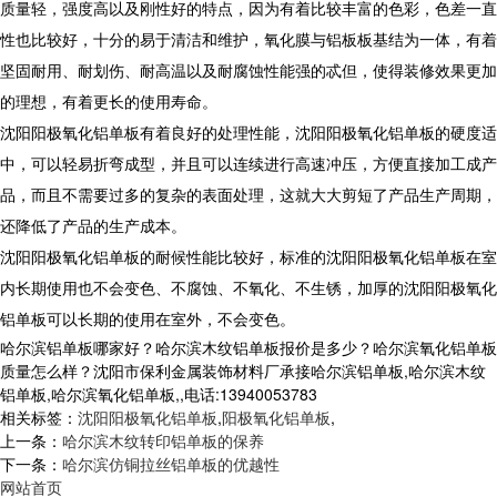
质量轻，强度高以及刚性好的特点，因为有着比较丰富的色彩，色差一直
性也比较好，十分的易于清洁和维护，氧化膜与铝板板基结为一体，有着
坚固耐用、耐划伤、耐高温以及耐腐蚀性能强的忒但，使得装修效果更加
的理想，有着更长的使用寿命。
沈阳阳极氧化铝单板有着良好的处理性能，沈阳阳极氧化铝单板的硬度适
中，可以轻易折弯成型，并且可以连续进行高速冲压，方便直接加工成产
品，而且不需要过多的复杂的表面处理，这就大大剪短了产品生产周期，
还降低了产品的生产成本。
沈阳阳极氧化铝单板的耐候性能比较好，标准的沈阳阳极氧化铝单板在室
内长期使用也不会变色、不腐蚀、不氧化、不生锈，加厚的沈阳阳极氧化
铝单板可以长期的使用在室外，不会变色。
哈尔滨铝单板哪家好？哈尔滨木纹铝单板报价是多少？哈尔滨氧化铝单板
质量怎么样？沈阳市保利金属装饰材料厂承接哈尔滨铝单板,哈尔滨木纹
铝单板,哈尔滨氧化铝单板,,电话:13940053783
相关标签：
沈阳阳极氧化铝单板
,
阳极氧化铝单板
,
上一条：
哈尔滨木纹转印铝单板的保养
下一条：
哈尔滨仿铜拉丝铝单板的优越性
网站首页